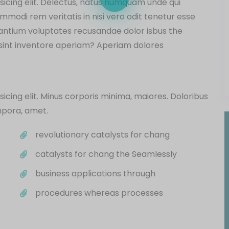
sicing elit. Delectus, natus numquam unde qui
modi rem veritatis in nisi vero odit tenetur esse
santium voluptates recusandae dolor isbus the
sint inventore aperiam? Aperiam dolores
icing elit. Minus corporis minima, maiores. Doloribus
mpora, amet.
revolutionary catalysts for chang
catalysts for chang the Seamlessly
business applications through
procedures whereas processes