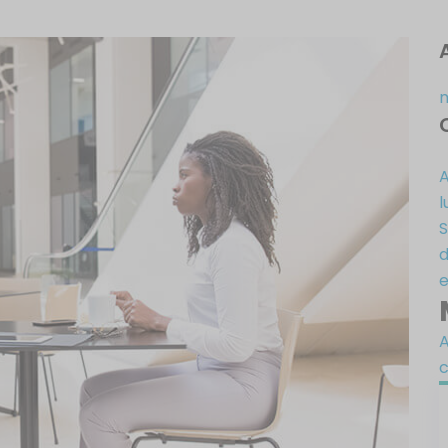
A
l
S
d